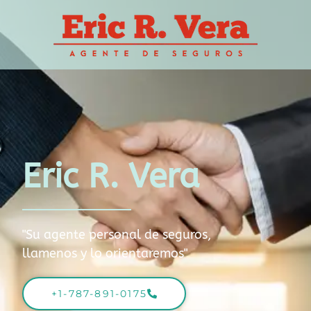
Eric R. Vera
"Su agente personal de seguros,
llamenos y lo orientaremos"
+1-787-891-0175